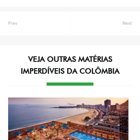
Navegação
Prev
Next
de
Post
VEJA OUTRAS MATÉRIAS
IMPERDÍVEIS DA COLÔMBIA