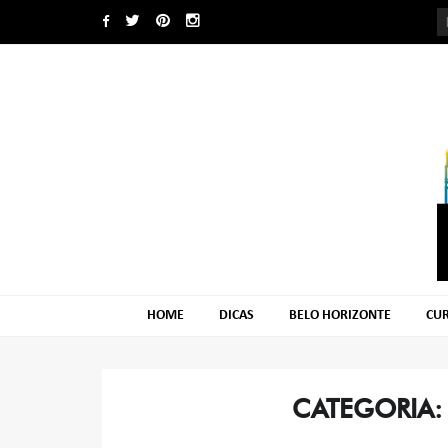
Skip
Skip
to
to
navigation
content
HOME
DICAS
BELO HORIZONTE
CUR
CATEGORIA