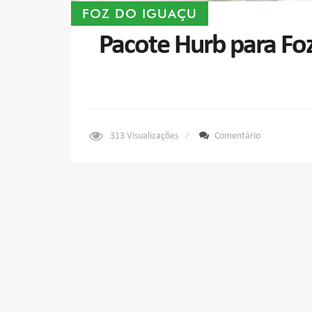
FOZ DO IGUAÇU
Pacote Hurb para Foz
313
Visualizações
Comentário