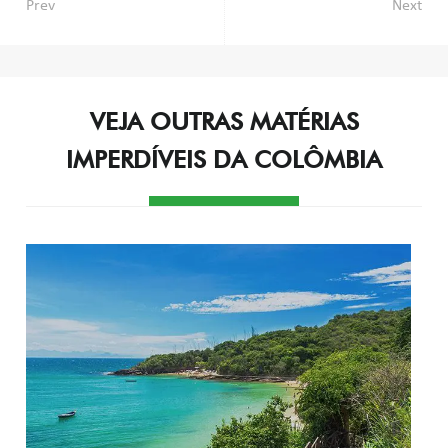
Navegação
Prev
Next
de
Post
VEJA OUTRAS MATÉRIAS
IMPERDÍVEIS DA COLÔMBIA