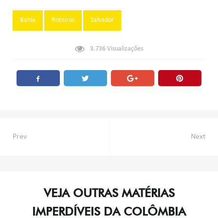
Tags:
Bahia
Roteiros
Salvador
3.736
Visualizações
Navegação
Prev
Next
de
Post
VEJA OUTRAS MATÉRIAS
IMPERDÍVEIS DA COLÔMBIA