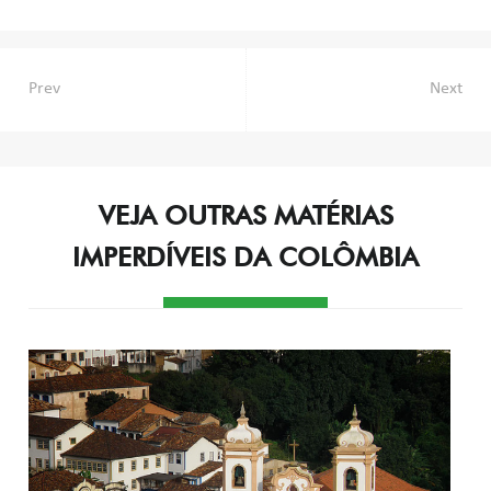
Navegação
Prev
Next
de
Post
VEJA OUTRAS MATÉRIAS
IMPERDÍVEIS DA COLÔMBIA