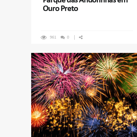
Parque das Andorinhas em
Ouro Preto
961
0