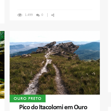
1.499
0
OURO PRETO
Pico do Itacolomi em Ouro