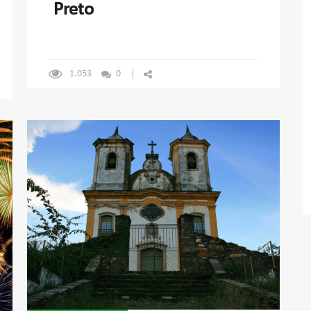
Preto
1.053
0