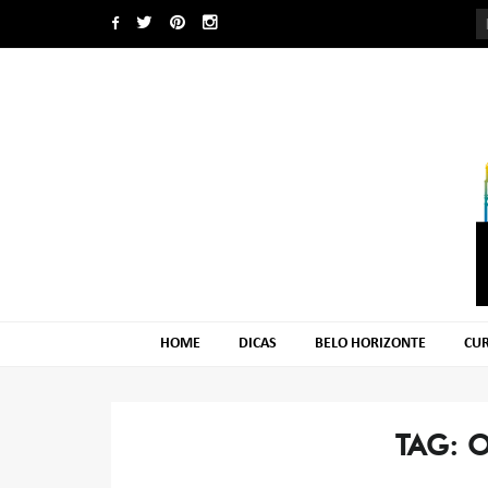
Skip
Skip
to
to
navigation
content
HOME
DICAS
BELO HORIZONTE
CUR
TAG:
O