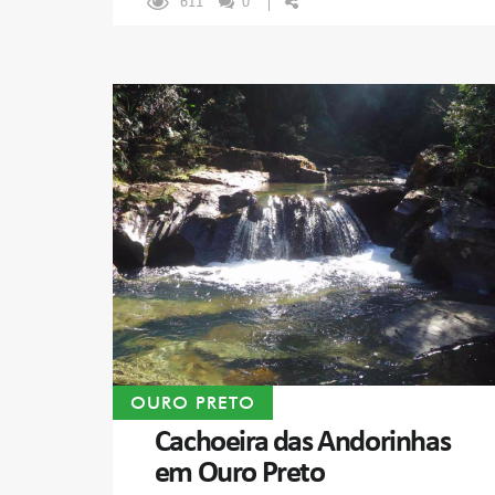
611
0
OURO PRETO
Cachoeira das Andorinhas
em Ouro Preto