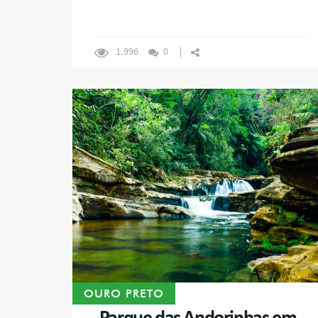
1.996
0
OURO PRETO