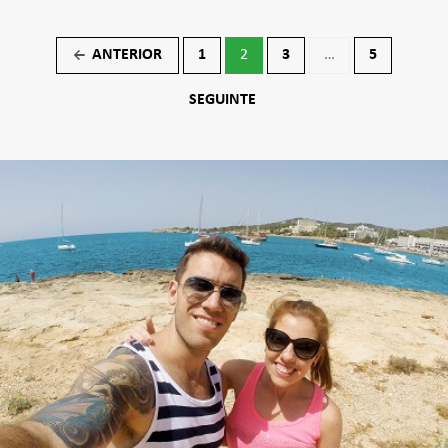
Navegação
ANTERIOR
1
2
3
…
5
←
por
SEGUINTE
posts