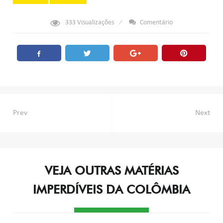
333
Visualizações
Comentário
Navegação
Prev
Next
de
Post
VEJA OUTRAS MATÉRIAS
IMPERDÍVEIS DA COLÔMBIA