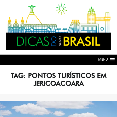
Skip
Skip
to
to
navigation
content
MENU
TAG:
PONTOS TURÍSTICOS EM
JERICOACOARA