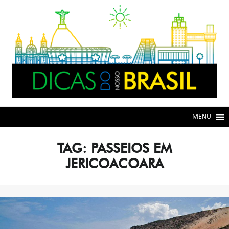
Skip
Skip
to
to
navigation
content
MENU
TAG:
PASSEIOS EM
JERICOACOARA