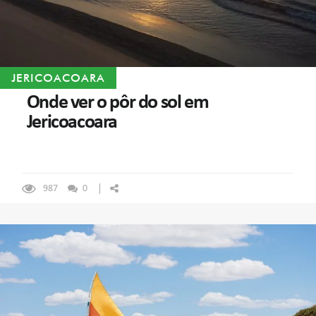
JERICOACOARA
Onde ver o pôr do sol em
Jericoacoara
987
0