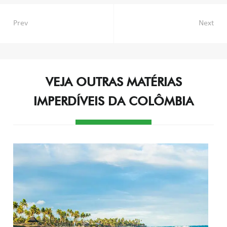
Navegação
Prev
Next
de
Post
VEJA OUTRAS MATÉRIAS
IMPERDÍVEIS DA COLÔMBIA