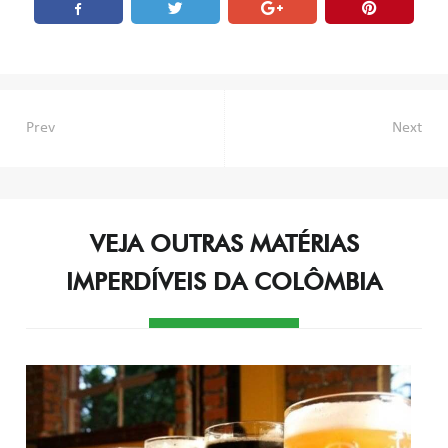
Navegação
Prev
Next
de
Post
VEJA OUTRAS MATÉRIAS
IMPERDÍVEIS DA COLÔMBIA