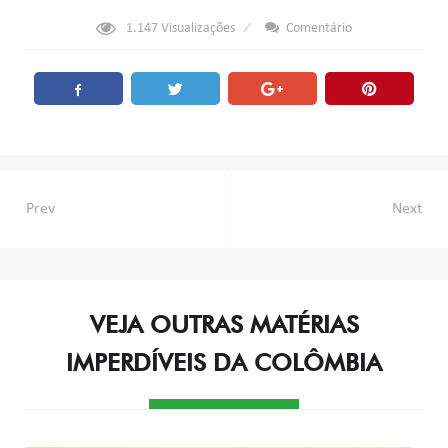
1.147
Visualizações
Comentário
Navegação
Prev
Next
de
Post
VEJA OUTRAS MATÉRIAS
IMPERDÍVEIS DA COLÔMBIA