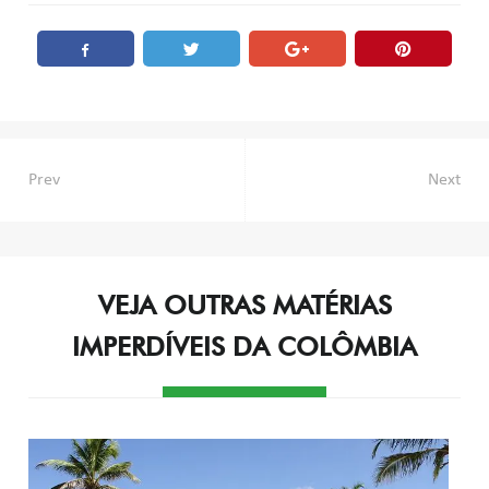
Navegação
Prev
Next
de
Post
VEJA OUTRAS MATÉRIAS
IMPERDÍVEIS DA COLÔMBIA