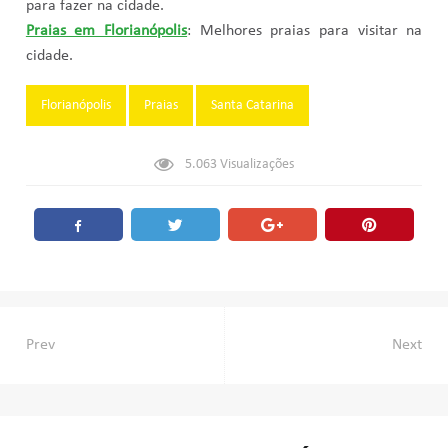
para fazer na cidade.
Praias em Florianópolis
: Melhores praias para visitar na
cidade.
Tags:
Florianópolis
Praias
Santa Catarina
5.063
Visualizações
Navegação
Prev
Next
de
Post