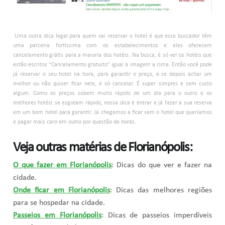
Uma outra dica legal para quem vai reservar o hotel é que esse buscador têm
uma parceria fortíssima com os estabelecimentos e eles oferecem
cancelamento grátis para a maioria dos hotéis. Na busca, é só ver os hotéis que
estão escritos “Cancelamento gratuito” igual à imagem a cima. Então você pode
já reservar o seu hotel na hora, para garantir o preço, e se depois achar um
melhor ou não quiser ficar nele, é só cancelar. É super simples e sem custo
algum. Como os preços sobem muito rápido de um dia para o outro e os
melhores hotéis se esgotam rápido, nossa dica é entrar e já fazer a sua reserva
em um bom hotel para garantir. Já chegamos a ficar sem o hotel que queríamos
e pagar mais caro em outro por questão de horas.
Veja outras matérias de Florianópolis:
O que fazer em Florianópolis
: Dicas do que ver e fazer na
cidade.
Onde ficar em Florianópolis
: Dicas das melhores regiões
para se hospedar na cidade.
Passeios em Florianópolis
: Dicas de passeios imperdíveis