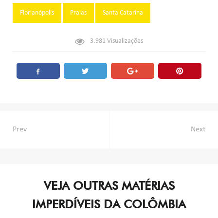
Tags:
Florianópolis
Praias
Santa Catarina
3.981
Visualizações
Navegação
Prev
Next
de
Post
VEJA OUTRAS MATÉRIAS
IMPERDÍVEIS DA COLÔMBIA