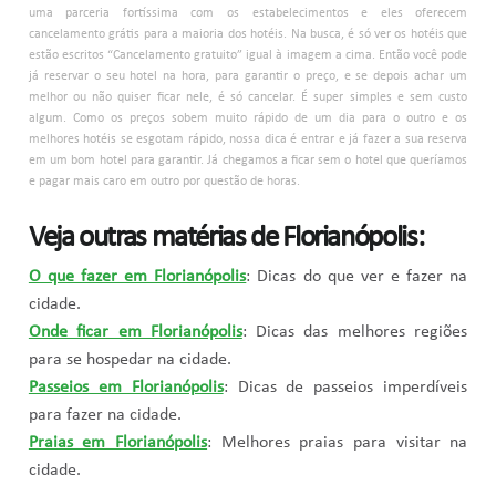
uma parceria fortíssima com os estabelecimentos e eles oferecem
cancelamento grátis para a maioria dos hotéis. Na busca, é só ver os hotéis que
estão escritos “Cancelamento gratuito” igual à imagem a cima. Então você pode
já reservar o seu hotel na hora, para garantir o preço, e se depois achar um
melhor ou não quiser ficar nele, é só cancelar. É super simples e sem custo
algum. Como os preços sobem muito rápido de um dia para o outro e os
melhores hotéis se esgotam rápido, nossa dica é entrar e já fazer a sua reserva
em um bom hotel para garantir. Já chegamos a ficar sem o hotel que queríamos
e pagar mais caro em outro por questão de horas.
Veja outras matérias de Florianópolis:
O que fazer em Florianópolis
: Dicas do que ver e fazer na
cidade.
Onde ficar em Florianópolis
: Dicas das melhores regiões
para se hospedar na cidade.
Passeios em Florianópolis
: Dicas de passeios imperdíveis
para fazer na cidade.
Praias em Florianópolis
: Melhores praias para visitar na
cidade.