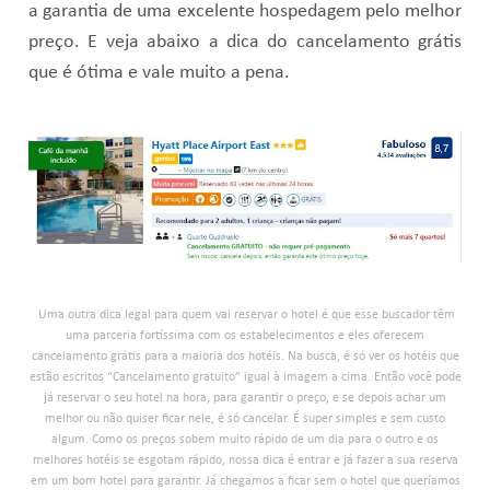
a garantia de uma excelente hospedagem pelo melhor
preço. E veja abaixo a dica do cancelamento grátis
que é ótima e vale muito a pena.
Uma outra dica legal para quem vai reservar o hotel é que esse buscador têm
uma parceria fortíssima com os estabelecimentos e eles oferecem
cancelamento grátis para a maioria dos hotéis. Na busca, é só ver os hotéis que
estão escritos “Cancelamento gratuito” igual à imagem a cima. Então você pode
já reservar o seu hotel na hora, para garantir o preço, e se depois achar um
melhor ou não quiser ficar nele, é só cancelar. É super simples e sem custo
algum. Como os preços sobem muito rápido de um dia para o outro e os
melhores hotéis se esgotam rápido, nossa dica é entrar e já fazer a sua reserva
em um bom hotel para garantir. Já chegamos a ficar sem o hotel que queríamos