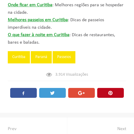
Onde ficar em Curitiba
: Melhores regiões para se hospedar
na cidade.
Melhores passeios em Curitiba
: Dicas de passeios
imperdíveis na cidade.
O que fazer à noite em Curitiba
: Dicas de restaurantes,
bares e baladas.
Tags:
Curitiba
Paraná
Passeios
3.914
Visualizações
Navegação
Prev
Next