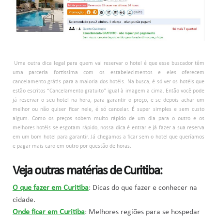
Uma outra dica legal para quem vai reservar o hotel é que esse buscador têm
uma parceria fortíssima com os estabelecimentos e eles oferecem
cancelamento grátis para a maioria dos hotéis. Na busca, é só ver os hotéis que
estão escritos “Cancelamento gratuito” igual à imagem a cima. Então você pode
já reservar o seu hotel na hora, para garantir o preço, e se depois achar um
melhor ou não quiser ficar nele, é só cancelar. É super simples e sem custo
algum. Como os preços sobem muito rápido de um dia para o outro e os
melhores hotéis se esgotam rápido, nossa dica é entrar e já fazer a sua reserva
em um bom hotel para garantir. Já chegamos a ficar sem o hotel que queríamos
e pagar mais caro em outro por questão de horas.
Veja outras matérias de Curitiba:
O que fazer em Curitiba
: Dicas do que fazer e conhecer na
cidade.
Onde ficar em Curitiba
: Melhores regiões para se hospedar