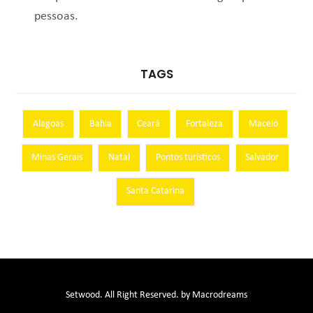
pessoas.
TAGS
Alagoas
Bahia
Ceará
Fortaleza
Maceió
Minas Gerais
Natal
Pontos turísticos
Salvador
Santa Catarina
Setwood. All Right Reserved. by Macrodreams