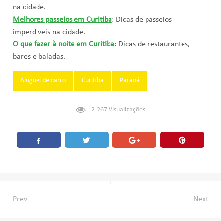
na cidade.
Melhores passeios em Curitiba
: Dicas de passeios
imperdíveis na cidade.
O que fazer à noite em Curitiba
: Dicas de restaurantes,
bares e baladas.
Tags:
Aluguel de carro
Curitiba
Paraná
2.267
Visualizações
Navegação
Prev
Next